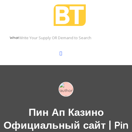
What
Пин Ап Казино
Официальный сайт | Pin