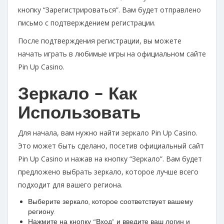
кнопку “Зарегистрироваться”. Вам будет отправлено
письмо с подтверждением регистрации.
После подтверждения регистрации, вы можете
начать играть в любимые игры на официальном сайте
Pin Up Casino.
Зеркало – Как
Использовать
Для начала, вам нужно найти зеркало Pin Up Casino.
Это может быть сделано, посетив официальный сайт
Pin Up Casino и нажав на кнопку “Зеркало”. Вам будет
предложено выбрать зеркало, которое лучше всего
подходит для вашего региона.
Выберите зеркало, которое соответствует вашему
региону.
Нажмите на кнопку “Вход” и введите ваш логин и