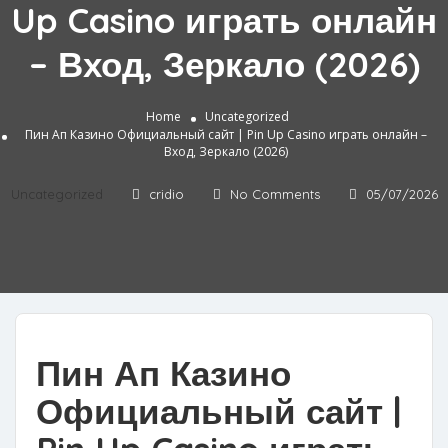
Up Casino играть онлайн
– Вход, Зеркало (2026)
Home
Uncategorized
Пин Ап Казино Официальный сайт | Pin Up Casino играть онлайн –
Вход, Зеркало (2026)
Uncategorized
cridio
No Comments
05/07/2026
Пин Ап Казино
Официальный сайт |