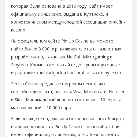
которая была основана в 2016 году. Сайт имеет
официальную лицензию, выдана в Куртрахе, и
является членом международной ассоциации онлайн-
казино.
На официальном сайте Pin Up Casino вы можете
найти более 3 000 игр, включая слоты от известных
разработчиков, такие как NetEnt, Microgaming и
Playtech. Кроме того, на сайте доступны карточные
игры, такие как blackjack и baccarat, а также рулетка.
Pin Up Casino предлагает игрокам несколько
способов депозита, включая Visa, Mastercard, Neteller
и Skrill. Минимальный депозит составляет 10 евро, а
максимальный – 10 000 евро.
Если вы ищете надежный и безопасный способ играть
в онлайн-казино, то Pin Up Casino – ваш выбор. Сайт
имеет официальную лицензию, и его безопасность